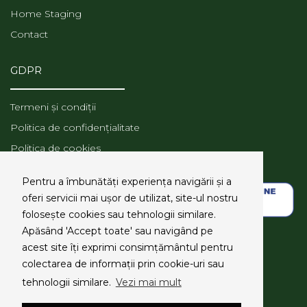
Home Staging
Contact
GDPR
Termeni și condiții
Politica de confidențialitate
Politica de cookies
ANPC
Pentru a îmbunătăți experiența navigării și a
oferi servicii mai ușor de utilizat, site-ul nostru
folosește cookies sau tehnologii similare.
Apăsând 'Accept toate' sau navigând pe
SOCIAL MEDIA
acest site îți exprimi consimțământul pentru
colectarea de informații prin cookie-uri sau
tehnologii similare.
Vezi mai mult