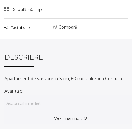
S. utilă: 60 mp
Compară
Distribuie
DESCRIERE
Apartament de vanzare in Sibiu, 60 mp utili zona Centrala
Avantaje:
Disponibil imediat
Pretabil investitie in regim hotelier sau spatiu comercial
Acces direct din strada cu vad pietonal si acces prin curte
Vezi mai mult
Apartamentul functioneaza momentan in regim hotelier
La cateva minute de mers pe jos de centrul Sibiului