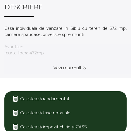
DESCRIERE
Casa individuala de vanzare in Sibiu cu teren de 572 mp,
camere spatioase, priveliste spre munti
Avantaje:
-curte libera 472mp
-se preda mobilata si utilata
-centrala pe peleti
Vezi mai mult
-izolatie interioara si exterioara
-geamuri termopan cu tamplarie PVC
-zona in continua dezvoltare
Compartimentare:
Calculează randamentul
Parter:
-hol de acces de 9,30 mp
Calculează taxe notariale
-baie 5,10 mp
-living 16,10 mp
-bucatarie 10,50 mp
Calculează impozit chirie și CASS