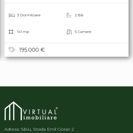
3 Dormitoare
2 Băi
141 mp
5 Camere
195.000 €
Adresa: Sibiu, Strada Emil Cioran 2