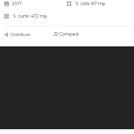
2017
S. utilă: 87 mp
S. curte: 472 mp
Compară
Distribuie