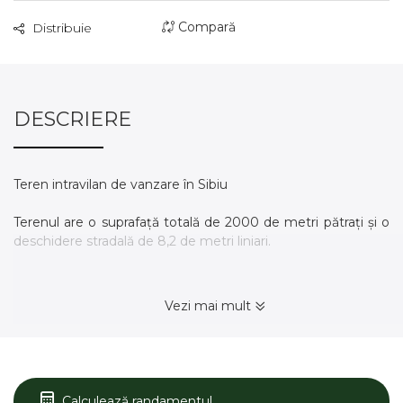
Compară
Distribuie
DESCRIERE
Teren intravilan de vanzare în Sibiu
Terenul are o suprafață totală de 2000 de metri pătrați și o
deschidere stradală de 8,2 de metri liniari.
Localizare:
Zonă: Strand Sibiu
Vezi mai mult
Amplasament: Campsor/Cascada
Detalii Tehnice:
Suprafață totală: 2000 mp
Deschidere stradală: 8.2 ml
Calculează randamentul