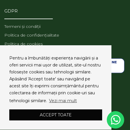
GDPR
Termeni și condiții
Politica de confidențialitate
Politica de cookies
ANPC
Pentru a îmbunătăți experiența navigării și a
oferi servicii mai ușor de utilizat, site-ul nostru
folosește cookies sau tehnologii similare.
Apăsând 'Accept toate' sau navigând pe
SOCIAL MEDIA
acest site îți exprimi consimțământul pentru
colectarea de informații prin cookie-uri sau
tehnologii similare.
Vezi mai mult
ACCEPT TOATE