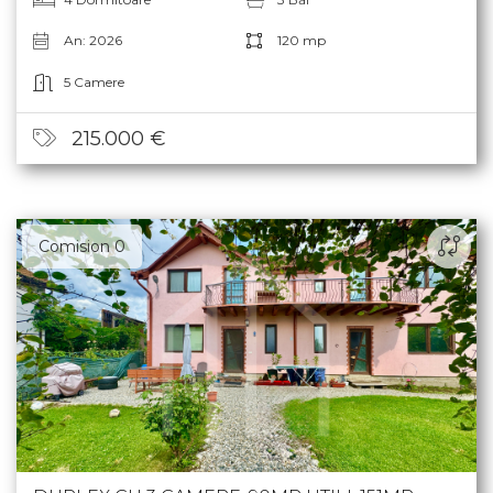
4 Dormitoare
3 Băi
An: 2026
120 mp
5 Camere
215.000 €
Comision 0