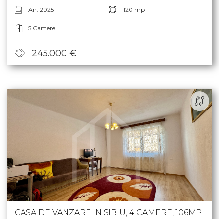
4 Dormitoare
2 Băi
An: 2025
120 mp
5 Camere
245.000 €