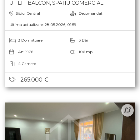
CASA DE VANZARE IN SIBIU, 4 CAMERE, 106MP
UTILI + BALCON, SPATIU COMERCIAL
Sibiu, Central
Decomandat
Ultima actualizare: 28.05.2026, 01:59
3 Dormitoare
3 Băi
An: 1976
106 mp
4 Camere
265.000 €