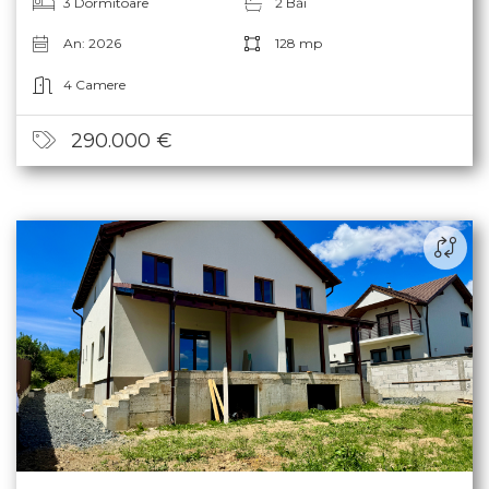
3 Dormitoare
2 Băi
An: 2026
128 mp
4 Camere
290.000 €