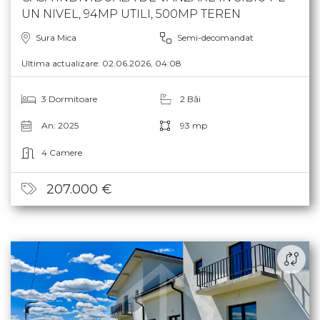
CASA INDIVIDUALA DE VANZARE IN SIBIU PE
UN NIVEL, 94MP UTILI, 500MP TEREN
Sura Mica
Semi-decomandat
Ultima actualizare: 02.06.2026, 04:08
3 Dormitoare
2 Băi
An: 2025
93 mp
4 Camere
207.000 €