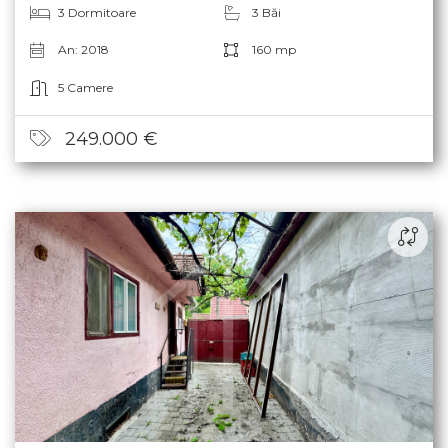
3 Dormitoare
3 Băi
An: 2018
160 mp
5 Camere
249.000 €