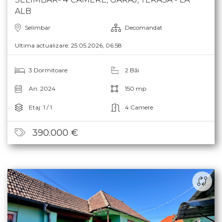
SELIMBAR- 4 CAMERE, GARAJ, TERASA - LA
ALB
Selimbar
Decomandat
Ultima actualizare: 25.05.2026, 06:58
3 Dormitoare
2 Băi
An: 2024
150 mp
Etaj: 1 / 1
4 Camere
390.000 €