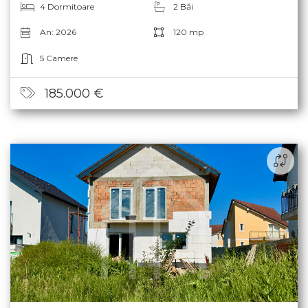
4 Dormitoare
2 Băi
An: 2026
120 mp
5 Camere
185.000 €