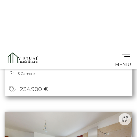
CASA INDIVIDUALA CU 5 CAMERE DE
VANZARE IN SIBIU, 130MP UTILI, 250MP TEREN,
GARAJ
Selimbar
Decomandat
Ultima actualizare: 25.06.2026, 01:21
4 Dormitoare
2 Băi
An: 2005
130 mp
5 Camere
234.900 €