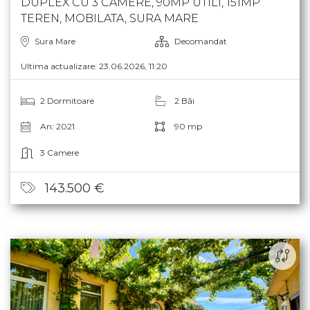
DUPLEX CU 3 CAMERE, 90MP UTILI, 151MP
TEREN, MOBILATA, SURA MARE
Sura Mare
Decomandat
Ultima actualizare: 23.06.2026, 11:20
2 Dormitoare
2 Băi
An: 2021
90 mp
3 Camere
143.500 €