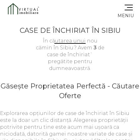
MENIU
CASE DE ÎNCHIRIAT ÎN SIBIU
În căutarea unui nou
cămin în Sibiu? Avem
3
de
case de închiriat`
pregătite pentru
dumneavoastră.
Găsește Proprietatea Perfectă - Căutare
Oferte
Explorarea opțiunilor de case de închiriat în Sibiu
este la doar un clic distanță. Alegerea proprietății
potrivite pentru tine este acum mai ușoară ca
niciodată, datorită gamei noastre variate de case și