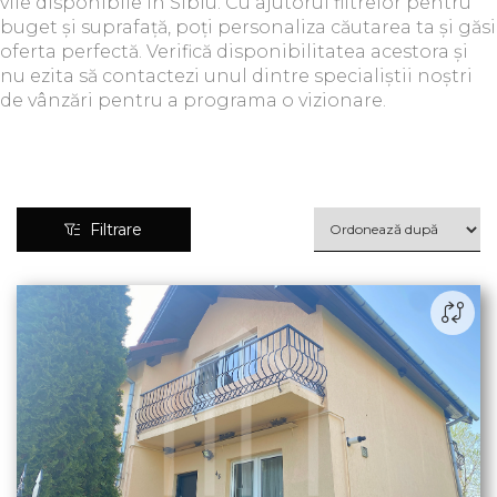
vile disponibile în Sibiu. Cu ajutorul filtrelor pentru
buget și suprafață, poți personaliza căutarea ta și găsi
oferta perfectă. Verifică disponibilitatea acestora și
nu ezita să contactezi unul dintre specialiștii noștri
de vânzări pentru a programa o vizionare.
Filtrare