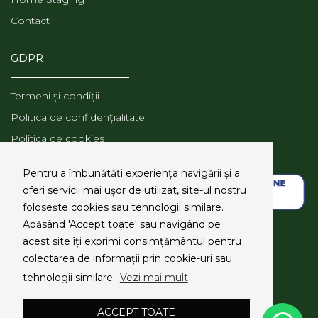
Contact
GDPR
Termeni și condiții
Politica de confidențialitate
Politica de cookies
ANPC
Pentru a îmbunătăți experiența navigării și a
oferi servicii mai ușor de utilizat, site-ul nostru
folosește cookies sau tehnologii similare.
Apăsând 'Accept toate' sau navigând pe
SOCIAL MEDIA
acest site îți exprimi consimțământul pentru
colectarea de informații prin cookie-uri sau
tehnologii similare.
Vezi mai mult
ACCEPT TOATE