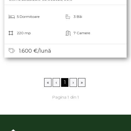
5 Dormitoare
3 Băi
220 mp
7 Camere
1.600 €/lună
«
‹
1
›
»
Pagina 1 din 1