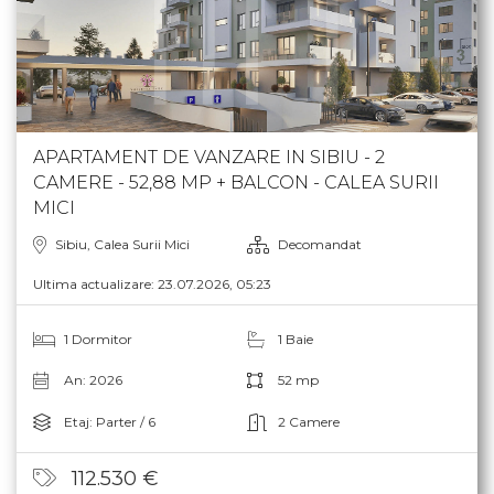
APARTAMENT DE VANZARE IN SIBIU - 2
CAMERE - 52,88 MP + BALCON - CALEA SURII
MICI
Sibiu, Calea Surii Mici
Decomandat
Ultima actualizare: 23.07.2026, 05:23
1 Dormitor
1 Baie
An: 2026
52 mp
Etaj: Parter / 6
2 Camere
112.530 €