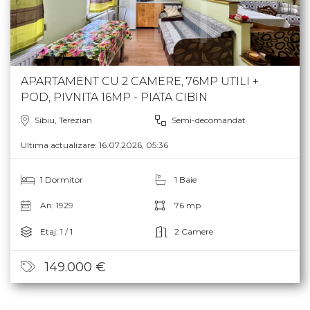
APARTAMENT CU 2 CAMERE, 76MP UTILI +
POD, PIVNITA 16MP - PIATA CIBIN
Sibiu, Terezian
Semi-decomandat
Ultima actualizare: 16.07.2026, 05:36
1 Dormitor
1 Baie
An: 1929
76 mp
Etaj: 1 / 1
2 Camere
149.000 €