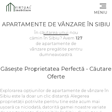
MENIU
APARTAMENTE DE VÂNZARE ÎN SIBIU
În căutarea unui nou
cămin în Sibiu? Avem
127
de apartamente de
vânzare pregătite pentru
dumneavoastră.
Găsește Proprietatea Perfectă - Căutare
Oferte
Explorarea opțiunilor de apartamente de vânzare în
Sibiu este la doar un clic distanță. Alegerea
proprietății potrivite pentru tine este acum mai
ușoară ca niciodată, datorită gamei noastre variate