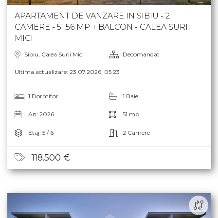
APARTAMENT DE VANZARE IN SIBIU - 2
CAMERE - 51,56 MP + BALCON - CALEA SURII
MICI
Sibiu, Calea Surii Mici
Decomandat
Ultima actualizare: 23.07.2026, 05:23
1 Dormitor
1 Baie
An: 2026
51 mp
Etaj: 5 / 6
2 Camere
118.500 €