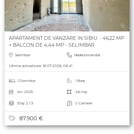
APARTAMENT DE VANZARE IN SIBIU. - 46,22 MP
+ BALCON DE 4,44 MP - SELIMBAR
Selimbar
Nedecomandat
Ultima actualizare: 16.07.2026, 06:41
1 Dormitor
1 Baie
An: 2025
46 mp
Etaj: 2 / 3
2 Camere
87.900 €