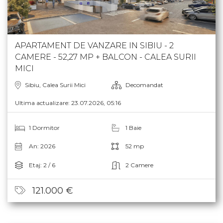
APARTAMENT DE VANZARE IN SIBIU - 2
CAMERE - 52,27 MP + BALCON - CALEA SURII
MICI
Sibiu, Calea Surii Mici
Decomandat
Ultima actualizare: 23.07.2026, 05:16
1 Dormitor
1 Baie
An: 2026
52 mp
Etaj: 2 / 6
2 Camere
121.000 €