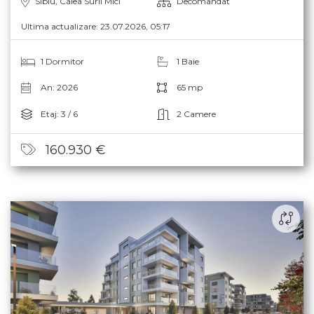
Sibiu, Calea Surii Mici
Decomandat
Ultima actualizare: 23.07.2026, 05:17
1 Dormitor
1 Baie
An: 2026
65 mp
Etaj: 3 / 6
2 Camere
160.930 €