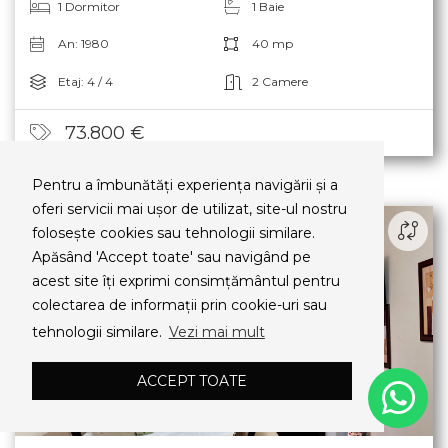
1 Dormitor
1 Baie
An: 1980
40 mp
Etaj: 4 / 4
2 Camere
73.800 €
Pentru a îmbunătăți experiența navigării și a
oferi servicii mai ușor de utilizat, site-ul nostru
folosește cookies sau tehnologii similare.
Apăsând 'Accept toate' sau navigând pe
acest site îți exprimi consimțământul pentru
colectarea de informații prin cookie-uri sau
tehnologii similare.
Vezi mai mult
ACCEPT TOATE