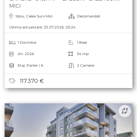
MICI
Sibiu, Calea Surii Mici
Decomandat
Ultima actualizare: 23.07.2026, 05:24
1 Dormitor
1 Baie
An: 2026
54 mp
Etaj: Parter / 6
2 Camere
117.370 €