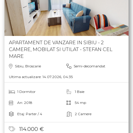
APARTAMENT DE VANZARE IN SIBIU - 2
CAMERE, MOBILAT SI UTILAT - STEFAN CEL
MARE
Sibiu, Broscarie
Semi-decomandat
Ultima actualizare: 14.07.2026, 04:35
1 Dormitor
1 Baie
An: 2018
54 mp
Etaj: Parter / 4
2 Camere
114.000 €