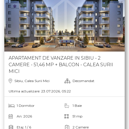
APARTAMENT DE VANZARE IN SIBIU - 2
CAMERE - 51,46 MP + BALCON - CALEA SURII
MICI
Sibiu, Calea Surii Mici
Decomandat
Ultima actualizare: 23.07.2026, 05:22
1 Dormitor
1 Baie
An: 2026
51 mp
Etaj: 1 / 6
2 Camere