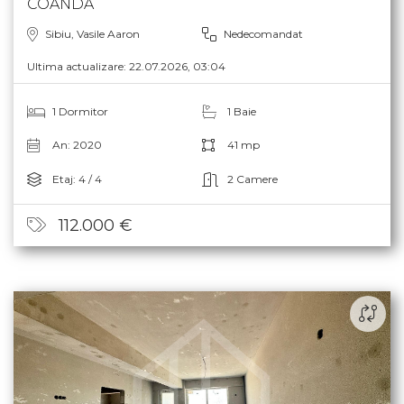
COANDA
Sibiu, Vasile Aaron
Nedecomandat
Ultima actualizare: 22.07.2026, 03:04
1 Dormitor
1 Baie
An: 2020
41 mp
Etaj: 4 / 4
2 Camere
112.000 €